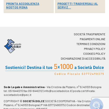
PRONTA ACCOGLIENZA
PROGETTI TRASVERSALI AL
NOSTOS MSNA
SERVIZ...
SOCIETÀ TRASPARENTE
PAGAMENTI ONLINE
TERMINI E CONDIZIONI
PRIVACY POLICY
COOKIES POLICY
DICHIARAZIONE DI ACCESSIBILITÀ
Sede Legale e Amministrativa
- Via Cristina da Pizzano, n° 5
|
40133 Bologna
tel. 051 6441211
|
fax 051 6441212
|
info@societadolce.it
|
posta certificata:
societadolce@pec.it
COPYRIGHT ©
SOCIETÀ DOLCE
SOCIETÀ COOPERATIVA - Via Cristina da
Pizzano, n° 5
|
40133 Bologna
|
P.IVA 03772490375 | Codice destinatario
fatturazione elettronica: I6RA8DT