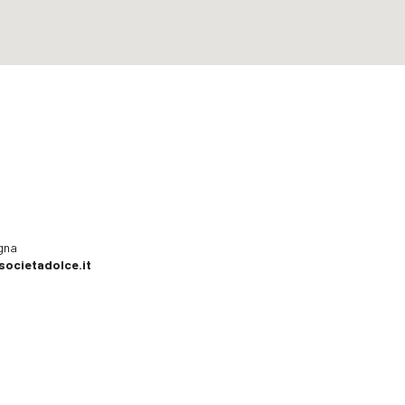
ogna
societadolce.it