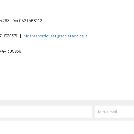
494298 | fax 0521 468142
331 1530376 |
infoareanordovest@societadolce.it
 0444 305938