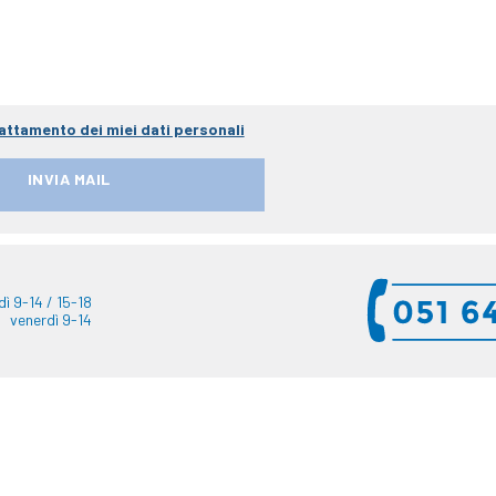
attamento dei miei dati personali
dì 9-14 / 15-18
venerdì 9-14