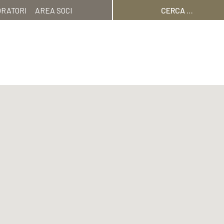
Ricerca
ORATORI
AREA SOCI
per: