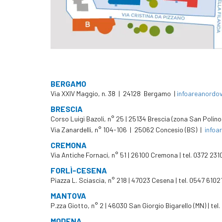
BERGAMO
Via XXIV Maggio, n. 38 | 24128 Bergamo |
infoareanordo
BRESCIA
Corso Luigi Bazoli, n° 25 | 25134 Brescia (zona San Polin
Via Zanardelli, n° 104-106 | 25062 Concesio (BS) |
infoa
CREMONA
Via Antiche Fornaci, n° 51 | 26100 Cremona | tel. 0372 231
FORLÌ-CESENA
Piazza L. Sciascia, n° 218 | 47023 Cesena | tel. 0547 6102
MANTOVA
P.zza Giotto, n° 2 | 46030 San Giorgio Bigarello (MN) | te
MODENA