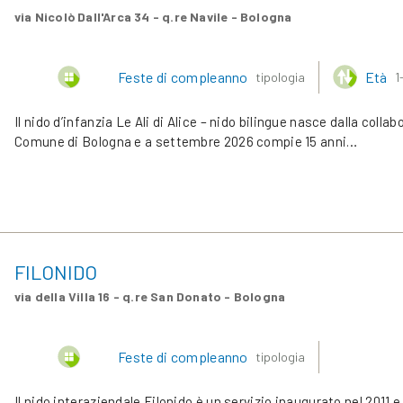
via Nicolò Dall'Arca 34 - q.re Navile - Bologna
Feste di compleanno
Età
tipologia
1
Il nido d’infanzia Le Ali di Alice – nido bilingue nasce dalla coll
Comune di Bologna e a settembre 2026 compie 15 anni…
FILONIDO
via della Villa 16 - q.re San Donato - Bologna
Feste di compleanno
tipologia
Il nido interaziendale Filonido è un servizio inaugurato nel 2011 