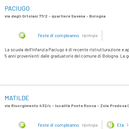
PACIUGO
via degli Ortolani 77/2 - quartiere Savena - Bologna
Feste di compleanno
tipologia
La scuola dell'infanzia Paciugo è di recente ristrutturazione e a
5 anni provenienti dalle graduatorie del comune di Bologna. La 
MATILDE
via Risorgimento 432/c - località Ponte Ronca - Zola Predosa 
Feste di compleanno
Età
tipologia
1