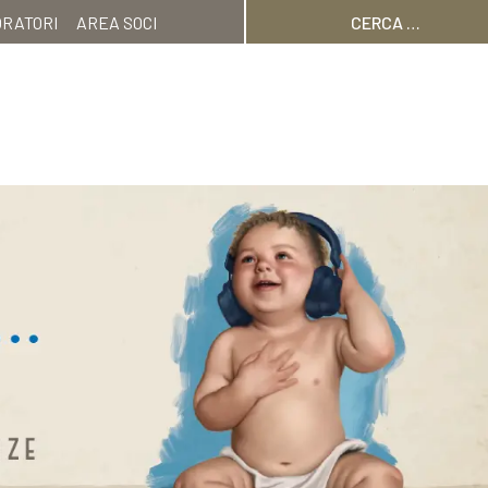
Ricerca
ORATORI
AREA SOCI
per: