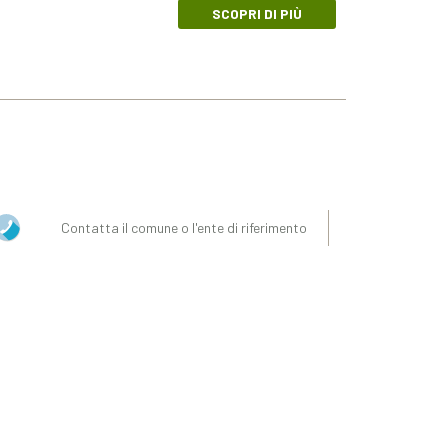
SCOPRI DI PIÙ
Contatta il comune o l'ente di riferimento