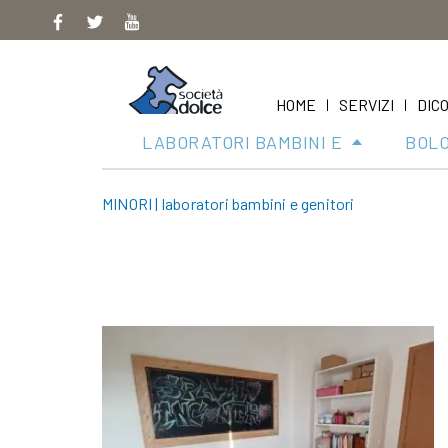
Skip
to
content
HOME
SERVIZI
DICO
|
|
LABORATORI BAMBINI E
BOL
MINORI
|
laboratori bambini e genitori