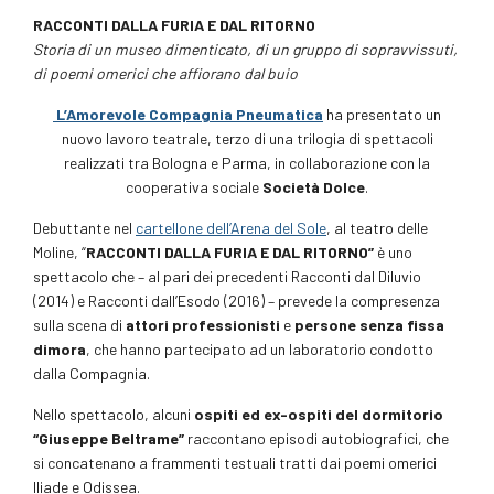
RACCONTI DALLA FURIA E DAL RITORNO
Storia di un museo dimenticato, di un gruppo di sopravvissuti,
di poemi omerici che affiorano dal buio
L’Amorevole Compagnia Pneumatica
ha presentato un
nuovo lavoro teatrale, terzo di una trilogia di spettacoli
realizzati tra Bologna e Parma, in collaborazione con la
cooperativa sociale
Società Dolce
.
Debuttante nel
cartellone dell’Arena del Sole
, al teatro delle
Moline, “
RACCONTI DALLA FURIA E DAL RITORNO”
è uno
spettacolo che – al pari dei precedenti Racconti dal Diluvio
(2014) e Racconti dall’Esodo (2016) – prevede la compresenza
sulla scena di
attori professionisti
e
persone senza fissa
dimora
, che hanno partecipato ad un laboratorio condotto
dalla Compagnia.
Nello spettacolo, alcuni
ospiti ed ex-ospiti del
dormitorio
“Giuseppe Beltrame”
raccontano episodi autobiografici, che
si concatenano a frammenti testuali tratti dai poemi omerici
Iliade e Odissea.