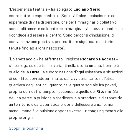
“L’esperienza teatrale – ha spiegato
Luciano Serio
,
coordinatore responsabile di Società Dolce – coincidente con
esperienze di vita di persone, che per l’immaginario collettivo
sono solitamente collocate nella marginalità, spezza i confini, le
riconduce ad essere al centro. Sono percorsi d’inclusione, di
contaminazione positiva, per restituire significato a storie
tenute fino ad allora nascoste”.
“Lo spettacolo – ha affermato il regista
Riccardo Paccosi –
s’interroga su due temi invarianti nella storia umana. Il primo è
quello della
Furia
, la subordinazione d’ogni esistenza a situazioni
di conflitto sovradeterminate, da ravvisarsi tanto nell’etica
guerriera degli antichi, quanto nella guerra sociale fra poveri,
propria del nostro tempo. Il secondo, è quello del
Ritorno
. Se
da una parte la pulsione a sradicarsi e a prendere le distanze da
un territorio è caratteristica propria dell’essere umano, non
meno umana è la pulsione opposta verso il ricongiungimento alle
proprie origini.
Scopri la locandina