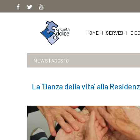
Skip
to
content
HOME
SERVIZI
DICO
|
|
NEWS
|
AGOSTO
La ‘Danza della vita’ alla Residen