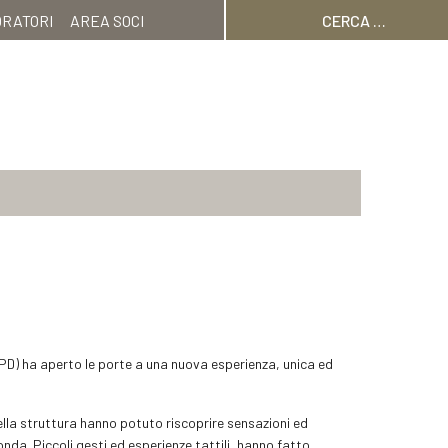
Ricerca
ORATORI
AREA SOCI
per:
PD) ha aperto le porte a una nuova esperienza, unica ed
della struttura hanno potuto riscoprire sensazioni ed
nda. Piccoli gesti ed esperienze tattili, hanno fatto