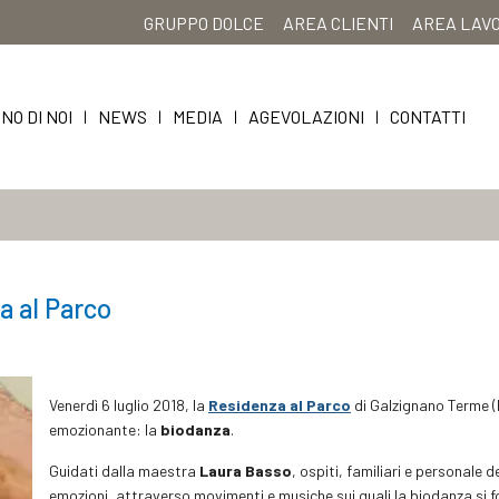
GRUPPO DOLCE
AREA CLIENTI
AREA LAV
NO DI NOI
NEWS
MEDIA
AGEVOLAZIONI
CONTATTI
|
|
|
|
za al Parco
Venerdì 6 luglio 2018, la
Residenza al Parco
di Galzignano Terme (
emozionante: la
biodanza
.
Guidati dalla maestra
Laura Basso
, ospiti, familiari e personale 
emozioni, attraverso movimenti e musiche sui quali la biodanza si fo