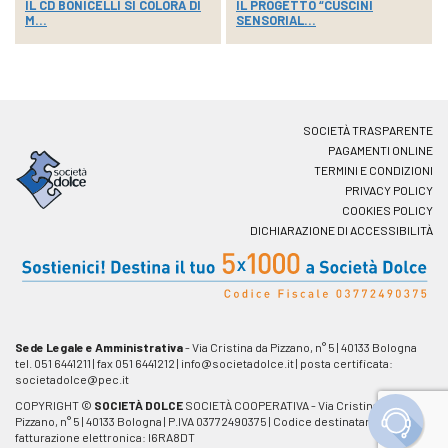
IL CD BONICELLI SI COLORA DI
IL PROGETTO “CUSCINI
M...
SENSORIAL...
SOCIETÀ TRASPARENTE
PAGAMENTI ONLINE
TERMINI E CONDIZIONI
PRIVACY POLICY
COOKIES POLICY
DICHIARAZIONE DI ACCESSIBILITÀ
Sede Legale e Amministrativa
- Via Cristina da Pizzano, n° 5
|
40133 Bologna
tel. 051 6441211
|
fax 051 6441212
|
info@societadolce.it
|
posta certificata:
societadolce@pec.it
COPYRIGHT ©
SOCIETÀ DOLCE
SOCIETÀ COOPERATIVA - Via Cristina da
Pizzano, n° 5
|
40133 Bologna
|
P.IVA 03772490375 | Codice destinatario
fatturazione elettronica: I6RA8DT