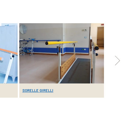
SORELLE GIRELLI
LORENZO E GI