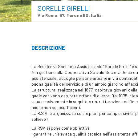
SORELLE GIRELLI
Via Roma, 87, Marone BS, Italia
DESCRIZIONE
La Residenza Sanitaria Assistenziale “Sorelle Girelli” è 
è in gestione alla Cooperativa Sociale Società Dolce da
assistenziale, accoglie persone anziane in via continua
buona qualità del servizio e di un ampio giardino affacc
La struttura, realizzata nel 1877, ospitava giovani del
quale venivano ospitate orfane di guerra. Dal 1975 ini
e successivamente in seguito a ristrutturazione dell’im
anche non autosufficienti.
La R.S.A. è organizzata su tre piani per complessivi 61 po
sollievo).
La RSA si pone come obiettivi:
-garantire un’elevata qualità tecnica nell’assistenza af