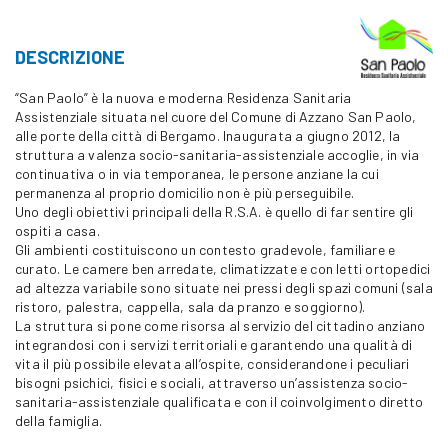
DESCRIZIONE
“San Paolo” è la nuova e moderna Residenza Sanitaria
Assistenziale situata nel cuore del Comune di Azzano San Paolo,
alle porte della città di Bergamo. Inaugurata a giugno 2012, la
struttura a valenza socio-sanitaria-assistenziale accoglie, in via
continuativa o in via temporanea, le persone anziane la cui
permanenza al proprio domicilio non è più perseguibile.
Uno degli obiettivi principali della R.S.A. è quello di far sentire gli
ospiti a casa.
Gli ambienti costituiscono un contesto gradevole, familiare e
curato. Le camere ben arredate, climatizzate e con letti ortopedici
ad altezza variabile sono situate nei pressi degli spazi comuni (sala
ristoro, palestra, cappella, sala da pranzo e soggiorno).
La struttura si pone come risorsa al servizio del cittadino anziano
integrandosi con i servizi territoriali e garantendo una qualità di
vita il più possibile elevata all’ospite, considerandone i peculiari
bisogni psichici, fisici e sociali, attraverso un’assistenza socio-
sanitaria-assistenziale qualificata e con il coinvolgimento diretto
della famiglia.