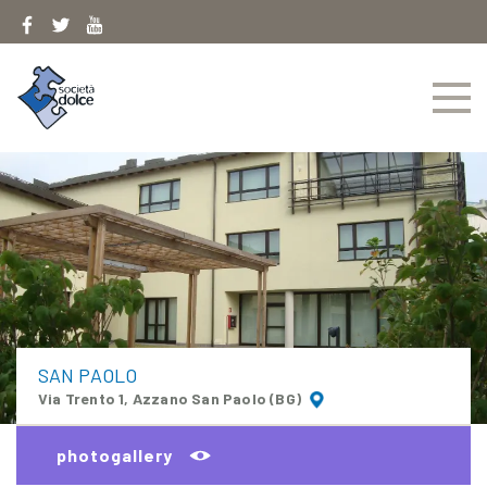
Skip
to
content
SAN PAOLO
Via Trento 1, Azzano San Paolo (BG)
photogallery