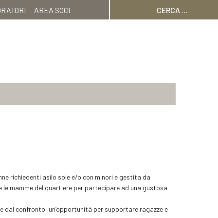
Ricerca
ORATORI
AREA SOCI
per:
nne richiedenti asilo sole e/o con minori e gestita da
o e le mamme del quartiere per partecipare ad una gustosa
o e dal confronto, un’opportunità per supportare ragazze e