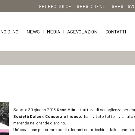
GRUPPO DOLCE
AREA CLIENTI
AREA LAV
NO DI NOI
NEWS
MEDIA
AGEVOLAZIONI
CONTATTI
|
|
|
|
Sabato 30 giugno 2018
Casa Mila
, struttura di accoglienza per do
Società Dolce
e
Consorzio Indaco
,
ha invitato tutto il vicinat
merenda nel grande giardino.
Un’occasione per creare ponti e legami ed arricchirsi dallo scambi