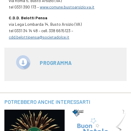
via Roma 5, Busto Arsizio (VA)
tel 0331 390 173 –
www.comune.bustoarsizio.va.it
C.D.D. Belotti Pensa
via Lega Lombarda 14, Busto Arsizio (VA)
tel 0331 34 14 48 – cell. 338 6615123 –
cdd.belottipensa@societadolce.it
PROGRAMMA
POTREBBERO ANCHE INTERESSARTI