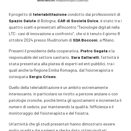
Il progetto di
teleriabilitazione
condotto dai professionisti di
Spazio Salute
di Bologna,
CAR di Società Dolce
, è stato tra i
quattro scelti e presentati all’incontro “Tecnologie digitali nella
LTC: casi di innovazione a confronto”, che si è tenuto il giorno 8
ottobre 2024 presso l’Auditorium di
SDA Bocconi
, a Milano.
Presenti il presidente della cooperativa,
Pietro Segata
e la
responsabile del settore sanitario,
Sara Saltarelli
, l’attività è
stata presentata alla platea di esperti ed enti pubblici, tra i
quali anche la Regione Emilia Romagna, dal fisioterapista e
osteopata
Sergio Criseo
.
Quello della teleriabilitazione è un ambito estremamente
interessante, in particolare se rivolto a persone anziane o con
patologie croniche, poiché limita gli spostamenti e incrementa il
numero di sedute, pur mantenendo la qualità, l’efficienza e il
monitoraggio del fisioterapista e del fisiatra.
Un’attività che gli studi presentati hanno dimostrato essere
molto gradita dai pazienti e che ha dato ottimi risultati.