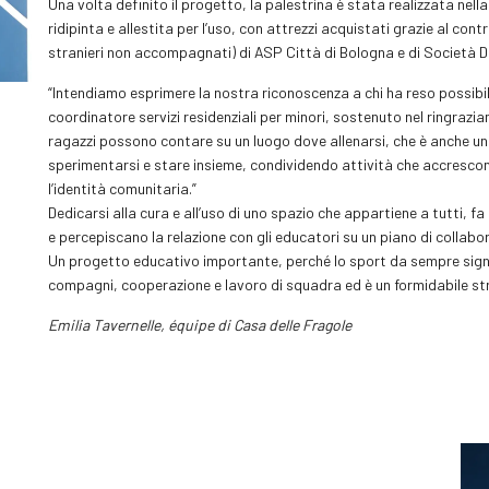
Una volta definito il progetto, la palestrina è stata realizzata ne
ridipinta e allestita per l’uso, con attrezzi acquistati grazie al con
stranieri non accompagnati) di ASP Città di Bologna e di Società Do
“Intendiamo esprimere la nostra riconoscenza a chi ha reso possibile
coordinatore servizi residenziali per minori, sostenuto nel ringraziam
ragazzi possono contare su un luogo dove allenarsi, che è anche un 
sperimentarsi e stare insieme, condividendo attività che accrescon
l’identità comunitaria.”
Dedicarsi alla cura e all’uso di uno spazio che appartiene a tutti, fa 
e percepiscano la relazione con gli educatori su un piano di collab
Un progetto educativo importante, perché lo sport da sempre signifi
compagni, cooperazione e lavoro di squadra ed è un formidabile st
Emilia Tavernelle, équipe di Casa delle Fragole