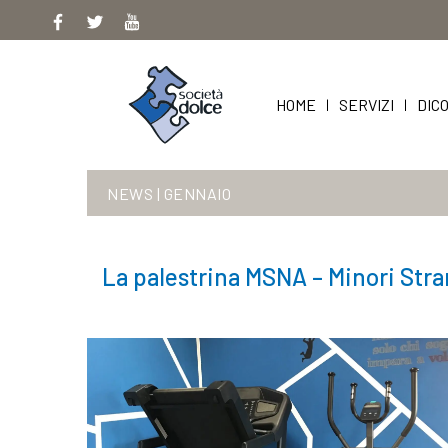
Skip
to
content
HOME
SERVIZI
DICO
|
|
NEWS
|
GENNAIO
La palestrina MSNA – Minori Stra