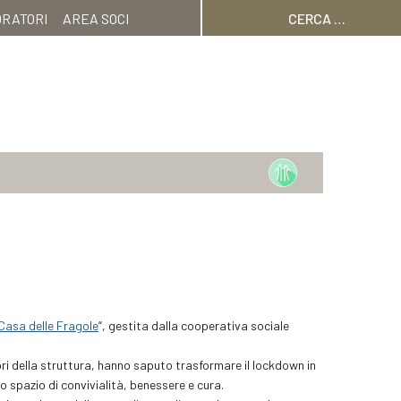
Ricerca
ORATORI
AREA SOCI
per:
Casa delle Fragole
“, gestita dalla cooperativa sociale
ori della struttura, hanno saputo trasformare il lockdown in
 spazio di convivialità, benessere e cura.