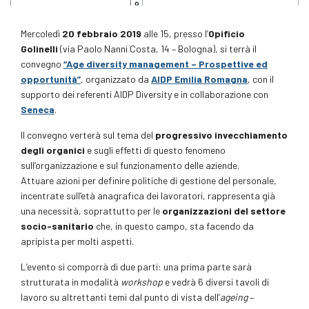
Mercoledì
20 febbraio 2019
alle 15, presso l’
Opificio
Golinelli
(via Paolo Nanni Costa, 14 – Bologna), si terrà il
convegno
“Age diversity management – Prospettive ed
opportunità”
, organizzato da
AIDP Emilia Romagna
, con il
supporto dei referenti AIDP Diversity e in collaborazione con
Seneca
.
Il convegno verterà sul tema del
progressivo invecchiamento
degli organici
e sugli effetti di questo fenomeno
sull’organizzazione e sul funzionamento delle aziende.
Attuare azioni per definire politiche di gestione del personale,
incentrate sull’età anagrafica dei lavoratori, rappresenta già
una necessità, soprattutto per le
organizzazioni del settore
socio-sanitario
che, in questo campo, sta facendo da
apripista per molti aspetti.
L’evento si comporrà di due parti: una prima parte sarà
strutturata in modalità
workshop
e vedrà 6 diversi tavoli di
lavoro su altrettanti temi dal punto di vista dell’
ageing
–