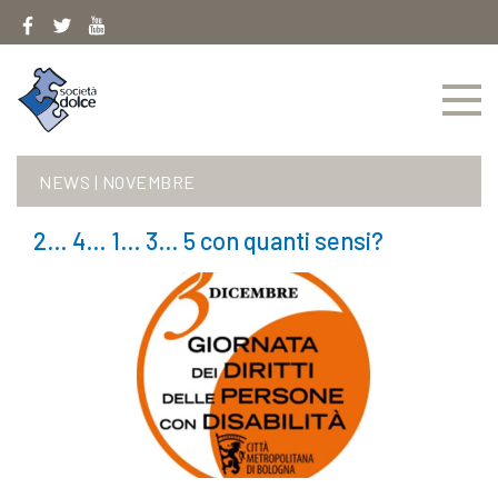
Skip
to
content
NEWS
|
NOVEMBRE
2… 4… 1… 3… 5 con quanti sensi?