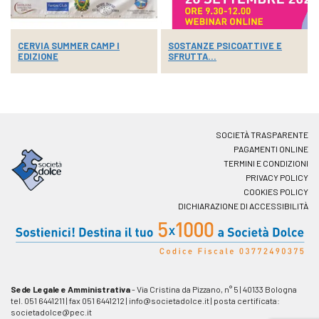
CERVIA SUMMER CAMP I
SOSTANZE PSICOATTIVE E
EDIZIONE
SFRUTTA...
SOCIETÀ TRASPARENTE
PAGAMENTI ONLINE
TERMINI E CONDIZIONI
PRIVACY POLICY
COOKIES POLICY
DICHIARAZIONE DI ACCESSIBILITÀ
Sede Legale e Amministrativa
- Via Cristina da Pizzano, n° 5
|
40133 Bologna
tel. 051 6441211
|
fax 051 6441212
|
info@societadolce.it
|
posta certificata:
societadolce@pec.it