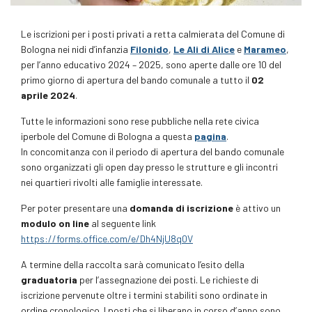
Le iscrizioni per i posti privati a retta calmierata del Comune di
Bologna nei nidi d’infanzia
Filonido
,
Le Ali di Alice
e
Marameo
,
per l’anno educativo 2024 – 2025, sono aperte dalle ore 10 del
primo giorno di apertura del bando comunale a tutto il
02
aprile 2024
.
Tutte le informazioni sono rese pubbliche nella rete civica
iperbole del Comune di Bologna a questa
pagina
.
In concomitanza con il periodo di apertura del bando comunale
sono organizzati gli open day presso le strutture e gli incontri
nei quartieri rivolti alle famiglie interessate.
Per poter presentare una
domanda di iscrizione
è attivo un
modulo on line
al seguente link
https://forms.office.com/e/Dh4NjU8q0V
A termine della raccolta sarà comunicato l’esito della
graduatoria
per l’assegnazione dei posti. Le richieste di
iscrizione pervenute oltre i termini stabiliti sono ordinate in
ordine cronologico. I posti che si liberano in corso d’anno sono