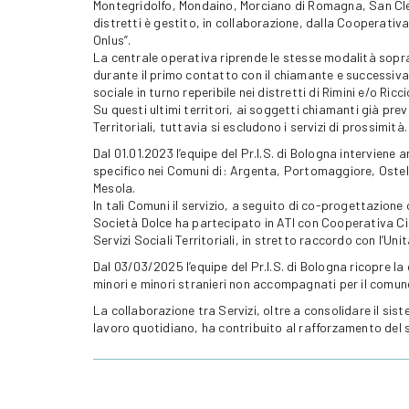
Montegridolfo, Mondaino, Morciano di Romagna, San Cleme
distretti è gestito, in collaborazione, dalla Cooperati
Onlus”.
La centrale operativa riprende le stesse modalità sopra
durante il primo contatto con il chiamante e successiv
sociale in turno reperibile nei distretti di Rimini e/o Ricc
Su questi ultimi territori, ai soggetti chiamanti già prev
Territoriali, tuttavia si escludono i servizi di prossimità.
Dal 01.01.2023 l’equipe del Pr.I.S. di Bologna interviene a
specifico nei Comuni di: Argenta, Portomaggiore, Oste
Mesola.
In tali Comuni il servizio, a seguito di co-progettazione
Società Dolce ha partecipato in ATI con Cooperativa Cidas
Servizi Sociali Territoriali, in stretto raccordo con l’Uni
Dal 03/03/2025 l’equipe del Pr.I.S. di Bologna ricopre la
minori e minori stranieri non accompagnati per il comun
La collaborazione tra Servizi, oltre a consolidare il sis
lavoro quotidiano, ha contribuito al rafforzamento del 