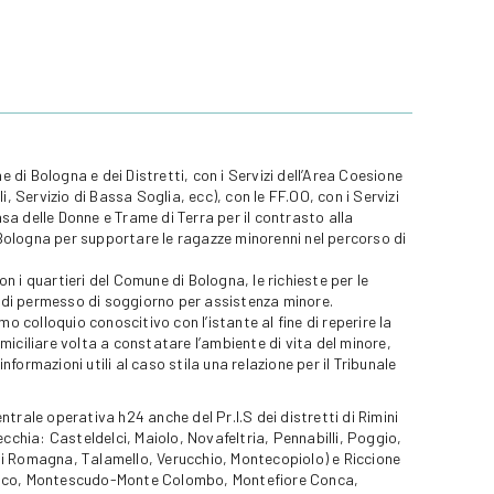
e di Bologna e dei Distretti, con i Servizi dell’Area Coesione
, Servizio di Bassa Soglia, ecc), con le FF.OO, con i Servizi
a delle Donne e Trame di Terra per il contrasto alla
i Bologna per supportare le ragazze minorenni nel percorso di
on i quartieri del Comune di Bologna, le richieste per le
e di permesso di soggiorno per assistenza minore.
o colloquio conoscitivo con l’istante al fine di reperire la
iciliare volta a constatare l’ambiente di vita del minore,
informazioni utili al caso stila una relazione per il Tribunale
entrale operativa h24 anche del Pr.I.S dei distretti di Rimini
ecchia: Casteldelci, Maiolo, Novafeltria, Pennabilli, Poggio,
i Romagna, Talamello, Verucchio, Montecopiolo) e Riccione
tico, Montescudo-Monte Colombo, Montefiore Conca,