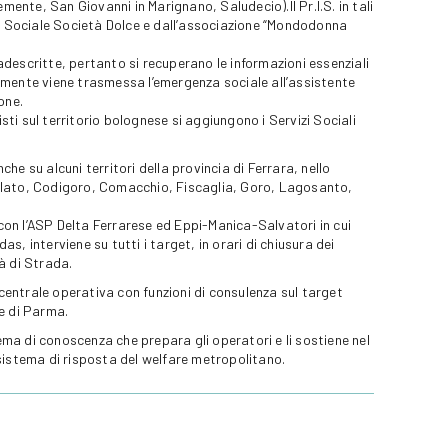
nte, San Giovanni in Marignano, Saludecio).Il Pr.I.S. in tali
va Sociale Società Dolce e dall’associazione “Mondodonna
descritte, pertanto si recuperano le informazioni essenziali
amente viene trasmessa l’emergenza sociale all’assistente
ione.
isti sul territorio bolognese si aggiungono i Servizi Sociali
nche su alcuni territori della provincia di Ferrara, nello
llato, Codigoro, Comacchio, Fiscaglia, Goro, Lagosanto,
 con l’ASP Delta Ferrarese ed Eppi-Manica-Salvatori in cui
, interviene su tutti i target, in orari di chiusura dei
tà di Strada.
 centrale operativa con funzioni di consulenza sul target
e di Parma.
tema di conoscenza che prepara gli operatori e li sostiene nel
sistema di risposta del welfare metropolitano.