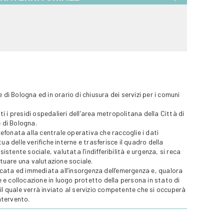
ne di Bologna ed in orario di chiusura dei servizi per i comuni
ti i presidi ospedalieri dell’area metropolitana della Città di
e di Bologna.
elefonata alla centrale operativa che raccoglie i dati
a delle verifiche interne e trasferisce il quadro della
istente sociale, valutata l’indifferibilità e urgenza, si reca
ttuare una valutazione sociale.
ificata ed immediata all’insorgenza dell’emergenza e, qualora
e collocazione in luogo protetto della persona in stato di
il quale verrà inviato al servizio competente che si occuperà
ntervento.