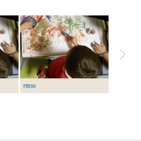
FRESU
SOCIETÀ DOLC