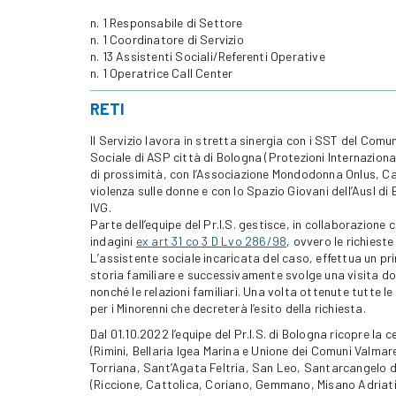
n. 1 Responsabile di Settore
n. 1 Coordinatore di Servizio
n. 13 Assistenti Sociali/Referenti Operative
n. 1 Operatrice Call Center
RETI
Il Servizio lavora in stretta sinergia con i SST del Comun
Sociale di ASP città di Bologna (Protezioni Internazionali
di prossimità, con l’Associazione Mondodonna Onlus, Cas
violenza sulle donne e con lo Spazio Giovani dell’Ausl d
IVG.
Parte dell’equipe del Pr.I.S. gestisce, in collaborazione c
indagini
ex art 31 co 3 D Lvo 286/98
, ovvero le richiest
L’assistente sociale incaricata del caso, effettua un prim
storia familiare e successivamente svolge una visita dom
nonché le relazioni familiari. Una volta ottenute tutte le 
per i Minorenni che decreterà l’esito della richiesta.
Dal 01.10.2022 l’equipe del Pr.I.S. di Bologna ricopre la c
(Rimini, Bellaria Igea Marina e Unione dei Comuni Valmar
Torriana, Sant’Agata Feltria, San Leo, Santarcangelo d
(Riccione, Cattolica, Coriano, Gemmano, Misano Adria