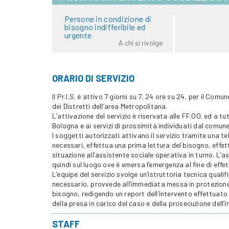
Persone in condizione di
bisogno indifferibile ed
urgente
A chi si rivolge
ORARIO DI SERVIZIO
Il Pr.I.S. è attivo 7 giorni su 7, 24 ore su 24, per il Comu
dei Distretti dell’area Metropolitana.
L’attivazione del servizio è riservata alle FF.OO. ed a tut
Bologna e ai servizi di prossimità individuati dal comun
I soggetti autorizzati attivano il servizio tramite una t
necessari, effettua una prima lettura del bisogno, effettu
situazione all’assistente sociale operativa in turno. L’ass
quindi sul luogo ove è emersa l’emergenza al fine di effe
L’equipe del servizio svolge un’istruttoria tecnica qual
necessario, provvede all’immediata messa in protezione 
bisogno, redigendo un report dell’intervento effettuato 
della presa in carico del caso e della prosecuzione dell’i
STAFF