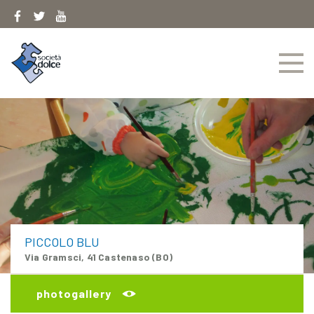
Skip
to
content
PICCOLO BLU
Via Gramsci, 41 Castenaso (BO)
photogallery