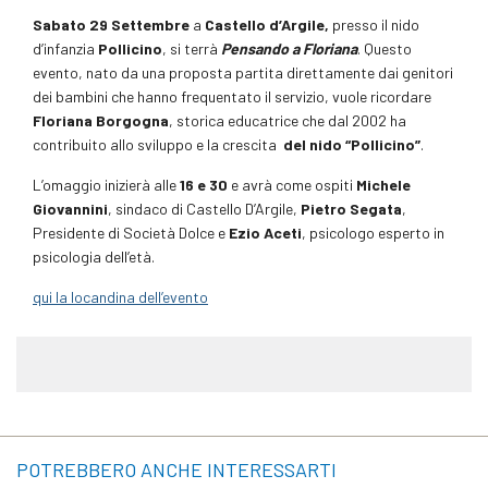
Sabato 29 Settembre
a
Castello d’Argile,
presso il nido
d’infanzia
Pollicino
, si terrà
Pensando a Floriana
. Questo
evento, nato da una proposta partita direttamente dai genitori
dei bambini che hanno frequentato il servizio, vuole ricordare
Floriana Borgogna
, storica educatrice che dal 2002 ha
contribuito allo sviluppo e la crescita
d
el nido “Pollicino”
.
L’omaggio inizierà alle
16 e 30
e avrà come ospiti
Michele
Giovannini
, sindaco di Castello D’Argile,
Pietro Segata
,
Presidente di Società Dolce e
Ezio Aceti
, psicologo esperto in
psicologia dell’età.
qui la locandina dell’evento
POTREBBERO ANCHE INTERESSARTI