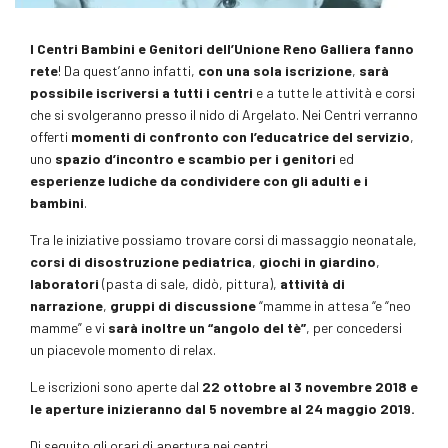
I Centri Bambini e Genitori dell’Unione Reno Galliera fanno
rete
! Da quest’anno infatti,
con una sola iscrizione
,
sarà
possibile iscriversi a tutti i centri
e a tutte le attività e corsi
che si svolgeranno presso il nido di Argelato. Nei Centri verranno
offerti
momenti di confronto con l’educatrice del servizio
,
uno
spazio d’incontro e scambio per i genitori
ed
esperienze ludiche da condividere con gli adulti e i
bambini
.
Tra le iniziative possiamo trovare corsi di massaggio neonatale,
corsi di disostruzione pediatrica
,
giochi in giardino
,
laboratori
(pasta di sale, didò, pittura),
attività di
narrazione
,
gruppi di discussione
“mamme in attesa “e “neo
mamme” e vi
sarà inoltre un “angolo del tè”
, per concedersi
un piacevole momento di relax.
Le iscrizioni sono aperte dal
22 ottobre al 3 novembre 2018 e
le aperture inizieranno dal 5 novembre al 24 maggio 2019.
Di seguito gli orari di apertura nei centri