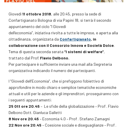
Giovedì
11 ottobre 2018
, alle 20.45, presso la sede di
Confartigianato Bologna di via Papini 18, si terrà il secondo
appuntamento del ciclo “I Giovedì
dell’economia”, iniziativa rivolta a tutte le imprese, e aperta alla
cittadinanza, organizzata da
Confartigianato
, in
collaborazione con il Consorzio Innova e Società
Dolce
.
Tema di questa seconda serata
“I sistemi di welfare”
,
trattato dal Prof.
Flavio Delbono.
Per partecipare è sufficiente inviare una mail alla Segreteria
organizzativa indicando il numero dei partecipanti.
I “Giovedì dell’Economia”, che si prefiggono l’obiettivo di
approfondire in modo chiaro e semplice tematiche economiche
attuali e utili per le aziende e gli imprenditori, proseguiranno con
i seguenti appuntamenti:
25 Ott ore 20.45
– Le sfide della globalizzazione – Prof . Flavio
Delbono Dott. Gianluca Galletti
8 Nov ore 20.45
– Economia 4.0 – Prof . Stefano Zamagni
22 Nov ore 20.45
– Coesione sociale e diseguaglianze – Prof .