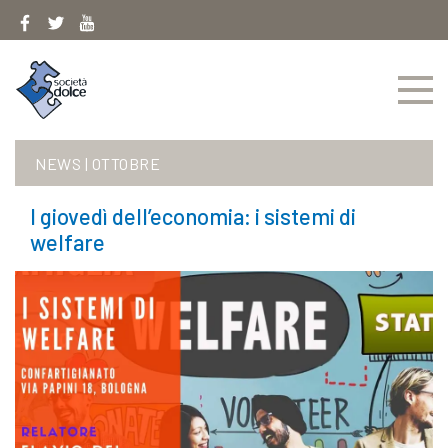
Skip
to
content
NEWS
|
OTTOBRE
I giovedì dell’economia: i sistemi di
welfare