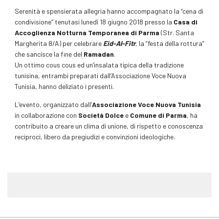
Serenità e spensierata allegria hanno accompagnato la “cena di
condivisione” tenutasi lunedì 18 giugno 2018 presso la
Casa di
Accoglienza Notturna Temporanea di Parma
(Str. Santa
Margherita 8/A) per celebrare
Eid-A
l-Fitr
, la “festa della rottura”
che sancisce la fine del
Ramadan
.
Un ottimo cous cous ed un’insalata tipica della tradizione
tunisina, entrambi preparati dall’Associazione Voce Nuova
Tunisia, hanno deliziato i presenti.
L’evento, organizzato dall’
Associazione Voce Nuova Tunisia
in collaborazione con
Società Dolce
e
Comune di P
arma
, ha
contribuito a creare un clima di unione, di rispetto e conoscenza
reciproci, libero da pregiudizi e convinzioni ideologiche.