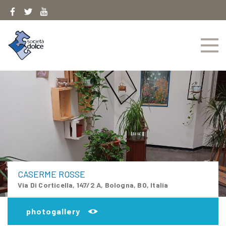
Skip
to
content
CASERME ROSSE
Via Di Corticella, 147/2 A, Bologna, BO, Italia
photogallery