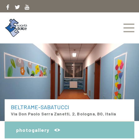
Skip
to
content
BELTRAME-SABATUCCI
Via Don Paolo Serra Zanetti, 2, Bologna, BO, Italia
photogallery