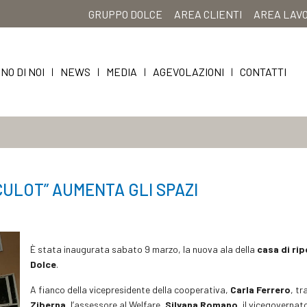
GRUPPO DOLCE
AREA CLIENTI
AREA LAV
NO DI NOI
NEWS
MEDIA
AGEVOLAZIONI
CONTATTI
|
|
|
|
 “CULOT” AUMENTA GLI SPAZI
È stata inaugurata sabato 9 marzo, la nuova ala della
casa di rip
Dolce
.
A fianco della vicepresidente della cooperativa,
Carla Ferrero
, tr
Ziberna
, l’assessore al Welfare,
Silvana Romano
, il vicegovernato