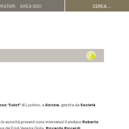
Ricerca
ORATORI
AREA SOCI
per:
oso “Culot”
di Lucinico, a
Gorizia
, gestita da
Società
a le autorità presenti sono intervenuti il sindaco
Roberto
re del Friuli Venezia Giulia,
Riccardo Riccardi
.